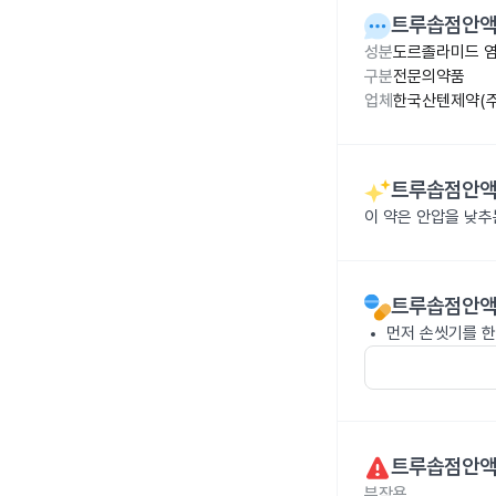
트루솝점안액
성분
도르졸라미드 염산
구분
전문의약품
업체
한국산텐제약(주
트루솝점안액
이 약은 안압을 낮추
트루솝점안액
먼저 손씻기를 한
트루솝점안액
부작용