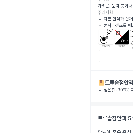
가려움, 눈이 붓거나
주의사항
다른 안약과 함께
콘택트렌즈를 빼고
트루솝점안액
실온(1~30℃)
트루솝점안액 5
당뇨에 좋은 음식 