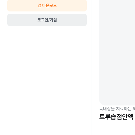
앱 다운로드
로그인/가입
녹내장을 치료하는 
트루솝점안액 