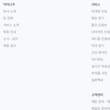
닥터나우
서비스
회사 소개
비대면 진료
팀 문화
병원 찾기
서비스 소개
탈모 진료비
제휴 안내
다이어트 진
소식 · 공지
여드름 진료비
채용 공고
약국 찾기
건강 매거진
1분 FAQ
실시간 의료
의약품 사전
질환백과
고객센터
채팅 문의 :
채
메일로 문의