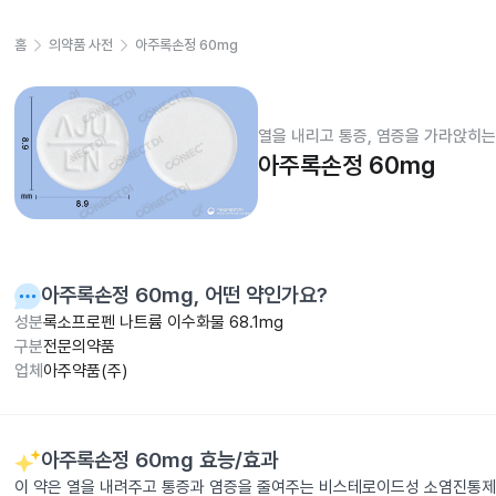
홈
의약품 사전
아주록손정 60mg
열을 내리고 통증, 염증을 가라앉히는
아주록손정 60mg
아주록손정 60mg
, 어떤 약인가요?
성분
록소프로펜 나트륨 이수화물 68.1mg
구분
전문의약품
업체
아주약품(주)
아주록손정 60mg
효능/효과
이 약은 열을 내려주고 통증과 염증을 줄여주는 비스테로이드성 소염진통제