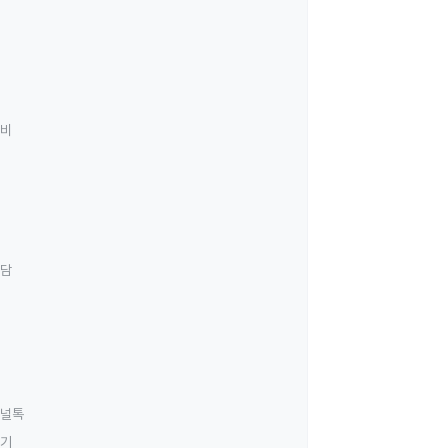
료비
상담
널톡
하기