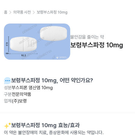
홈
의약품 사전
보령부스파정 10mg
불안감을 줄이는 약
보령부스파정 10mg
보령부스파정 10mg
, 어떤 약인가요?
성분
부스피론 염산염 10mg
구분
전문의약품
업체
(주)보령
보령부스파정 10mg
효능/효과
이 약은 불안장애의 치료, 증상완화에 사용되는 약입니다.