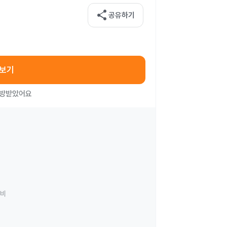
share
공유하기
아보기
처방받았어요
료비