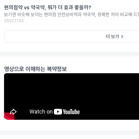
편의점약 vs 약국약, 뭐가 더 효과 좋을까?
보기엔 비슷해 보이는 편의점 안전상비약과 약국약, 정확한 차이 비교해 드
2022.11.02
keyboard_arrow_right
더 보기
영상으로 이해하는 복약정보