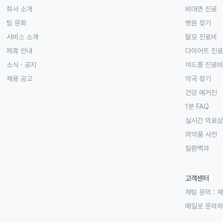
회사 소개
비대면 진료
팀 문화
병원 찾기
서비스 소개
탈모 진료비
제휴 안내
다이어트 진
소식 · 공지
여드름 진료비
채용 공고
약국 찾기
건강 매거진
1분 FAQ
실시간 의료
의약품 사전
질환백과
고객센터
채팅 문의 :
채
메일로 문의