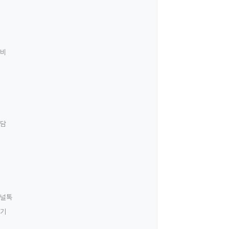
료비
상담
널톡
하기