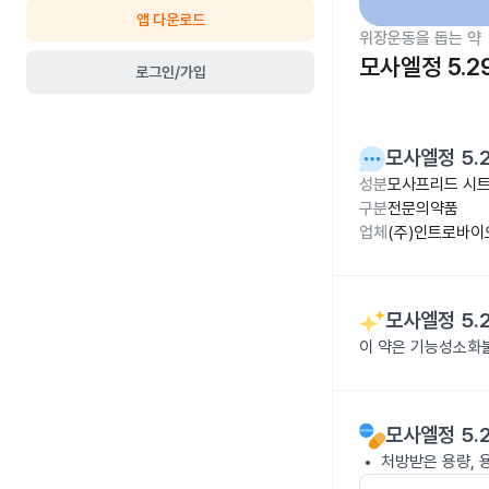
앱 다운로드
위장운동을 돕는 약
모사엘정 5.2
로그인/가입
모사엘정 5.
성분
모사프리드 시트
구분
전문의약품
업체
(주)인트로바
모사엘정 5.
이 약은 기능성소화
모사엘정 5.
처방받은 용량, 