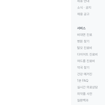
제휴 안내
소식 · 공지
채용 공고
서비스
비대면 진료
병원 찾기
탈모 진료비
다이어트 진료비
여드름 진료비
약국 찾기
건강 매거진
1분 FAQ
실시간 의료상담
의약품 사전
질환백과