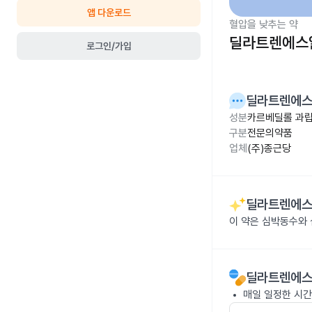
앱 다운로드
혈압을 낮추는 약
딜라트렌에스알
로그인/가입
딜라트렌에스
성분
카르베딜롤 과립 
구분
전문의약품
업체
(주)종근당
딜라트렌에스
이 약은 심박동수와
딜라트렌에스
매일 일정한 시간