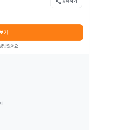
share
공유하기
아보기
처방받았어요
료비