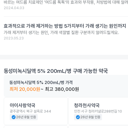
바르는 여드름 치료제인 '여드름 톡톡'의 효과와 부작용, 처방법에 대해 알
2024.04.03
효과적으로 가래 제거하는 방법 5가지부터 가래 생기는 원인까지
가래 제거부터 생기는 원인, 가래 색깔별 질환 구분까지 알려드릴게요.
2023.05.23
동성미녹시딜액 5% 200mL/병
구매 가능한 약국
동성미녹시딜액 5% 200mL/병
가격
최저
20,000
원
~ 최고
380,000
원
아이사랑약국
청라천사약국
광주광역시 북구 설죽로 344
인천 서구 청라커낼로288번길 10
check_circle
check_circle
26년 8월 인증
26년 8월 인증