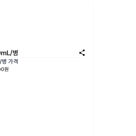
share
mL/병
/병
가격
00원