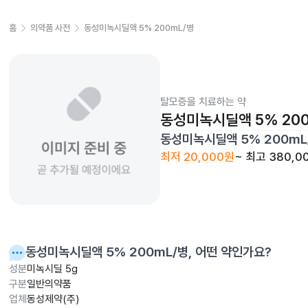
홈
의약품 사전
동성미녹시딜액 5% 200mL/병
탈모증을 치료하는 약
동성미녹시딜액 5% 200
동성미녹시딜액 5% 200mL
최저
20,000원
~ 최고
380,0
동성미녹시딜액 5% 200mL/병
, 어떤 약인가요?
성분
미녹시딜 5g
구분
일반의약품
업체
동성제약(주)