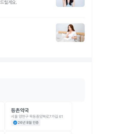
려드릴게요.
등촌약국
서울 양천구 목동중앙북로7가길 61
check_circle
26년 8월 인증