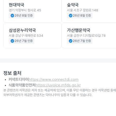
현대약국
숲약국
경기 의정부시 청사로 45
서울 서초구 잠원로 148
check_circle
check_circle
26년 8월 인증
26년 8월 인증
삼성온누리약국
가산행운약국
서울 강남구 테헤란로 534
서울 금천구 디지털로10길 78
check_circle
check_circle
26년 7월 인증
26년 7월 인증
정보 출처
커넥트디아이
https://www.connectdi.com
식품의약품안전처
https://uvoice.mfds.go.kr
본 콘텐츠의 저작권은 저자 또는 제공처에 있으며, 이를 무단 이용하는 경우 저작권법 등에
외부저작권자가 제공한 콘텐츠는 닥터나우의 입장과 다를 수 있습니다.