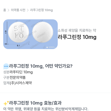
홈
의약품 사전
라푸그린정 10mg
소화성 궤양을 치료하는 약
라푸그린정 10mg
라푸그린정 10mg
, 어떤 약인가요?
성분
라푸티딘 10mg
구분
전문의약품
업체
(주)시어스제약
라푸그린정 10mg
효능/효과
이 약은 위염, 위궤양 등을 치료하는 위산분비억제제입니다.