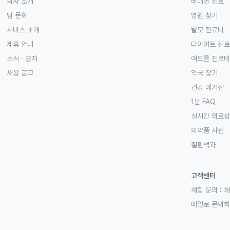
회사 소개
비대면 진료
팀 문화
병원 찾기
서비스 소개
탈모 진료비
제휴 안내
다이어트 진
소식 · 공지
여드름 진료비
채용 공고
약국 찾기
건강 매거진
1분 FAQ
실시간 의료
의약품 사전
질환백과
고객센터
채팅 문의 :
채
메일로 문의