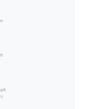
료비
상담
널톡
하기