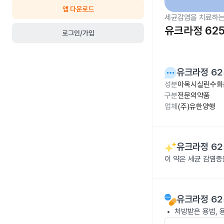
앱 다운로드
세균감염을 치료하는
유크라정 62
로그인/가입
유크라정 62
성분
아목시실린수화물
구분
전문의약품
업체
(주)유한양행
유크라정 62
이 약은 세균 감염
유크라정 62
처방받은 용법, 