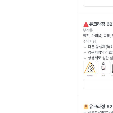
유크라정 62
부작용
발진, 가려움, 복통
주의사항
다른 항생제(특히
경구피임약의 효과
항생제로 심한 설
유크라정 62
실온(1~25℃)