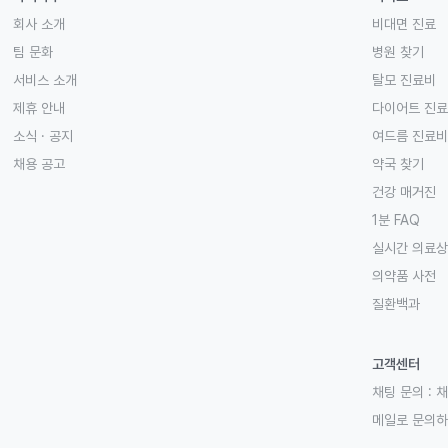
회사 소개
비대면 진료
팀 문화
병원 찾기
서비스 소개
탈모 진료비
제휴 안내
다이어트 진
소식 · 공지
여드름 진료비
채용 공고
약국 찾기
건강 매거진
1분 FAQ
실시간 의료
의약품 사전
질환백과
고객센터
채팅 문의 :
채
메일로 문의