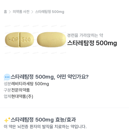
홈
의약품 사전
스타레탐정 500mg
경련을 가라앉히는 약
스타레탐정 500mg
스타레탐정 500mg
, 어떤 약인가요?
성분
레비티라세탐 500mg
구분
전문의약품
업체
현대약품(주)
스타레탐정 500mg
효능/효과
이 약은 뇌전증 환자의 발작을 치료하는 약입니다.