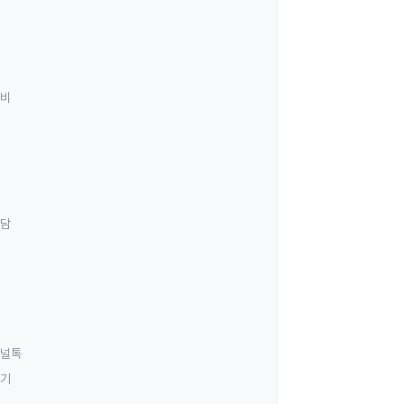
료비
상담
널톡
하기