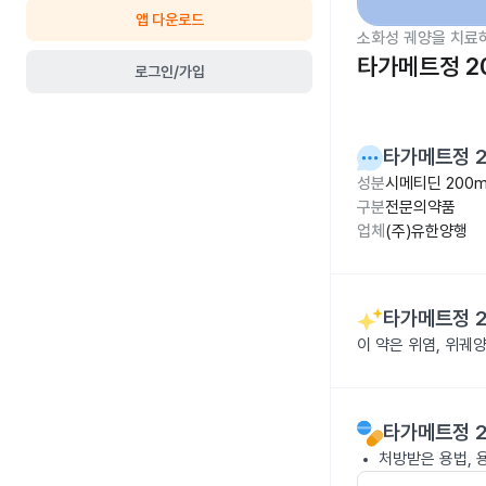
앱 다운로드
소화성 궤양을 치료
타가메트정 2
로그인/가입
타가메트정 
성분
시메티딘 200
구분
전문의약품
업체
(주)유한양행
타가메트정 
이 약은 위염, 위궤
타가메트정 
처방받은 용법, 