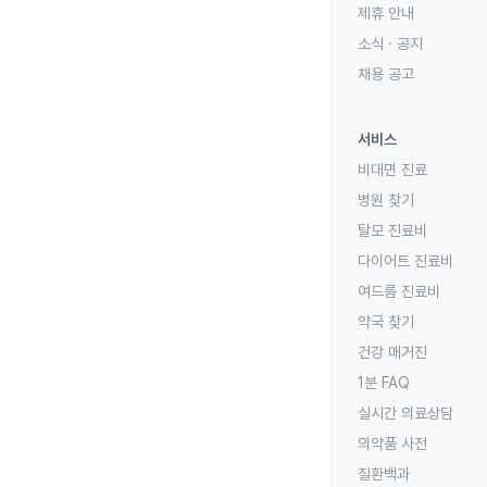
제휴 안내
소식 · 공지
채용 공고
서비스
비대면 진료
병원 찾기
탈모 진료비
다이어트 진료비
여드름 진료비
약국 찾기
건강 매거진
1분 FAQ
실시간 의료상담
의약품 사전
질환백과