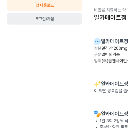
앱 다운로드
비만을 치료하는 약
알카메이트정
로그인/가입
알카메이트
성분
알긴산 200m
구분
일반의약품
업체
(주)팜젠사이언
알카메이트
이 약은 공복감을 
알카메이트
1일 3회 2정씩
충분한 양의 물로