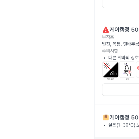
케이캡정 50
부작용
발진, 복통, 헛배부름
주의사항
다른 약과의 상호
케이캡정 50
실온(1~30℃)