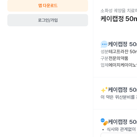
앱 다운로드
소화성 궤양을 치료
케이캡정 50
로그인/가입
케이캡정 50
성분
테고프라잔 50
구분
전문의약품
업체
에이치케이이노
케이캡정 50
이 약은 위산분비를
케이캡정 50
식사와 관계없이