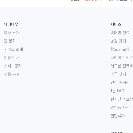
닥터나우
서비스
회사 소개
비대면 진료
팀 문화
병원 찾기
서비스 소개
탈모 진료비
제휴 안내
다이어트 진
소식 · 공지
여드름 진료비
채용 공고
약국 찾기
건강 매거진
1분 FAQ
실시간 의료
의약품 사전
질환백과