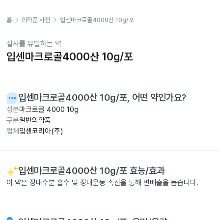
홈
의약품 사전
입센마크로골4000산 10g/포
설사를 유발하는 약
입센마크로골4000산 10g/포
입센마크로골4000산 10g/포
, 어떤 약인가요?
성분
마크로골 4000 10g
구분
일반의약품
업체
입센코리아(주)
입센마크로골4000산 10g/포
효능/효과
이 약은 장내수분 흡수 및 장내운동 촉진을 통해 변배출을 돕습니다.