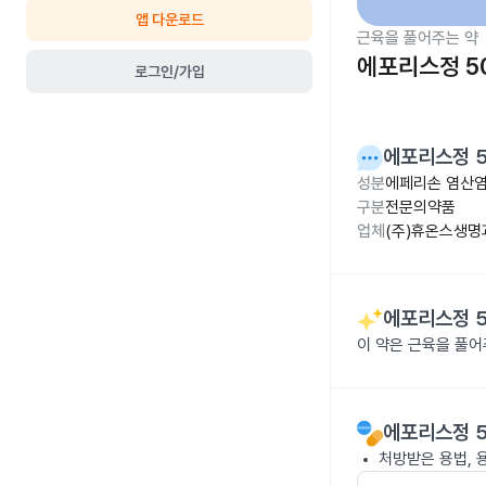
앱 다운로드
근육을 풀어주는 약
에포리스정 5
로그인/가입
에포리스정 
성분
에페리손 염산염
구분
전문의약품
업체
(주)휴온스생명
에포리스정 
이 약은 근육을 풀
에포리스정 
처방받은 용법, 