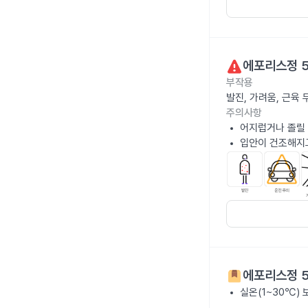
에포리스정 
부작용
발진, 가려움, 근육
주의사항
어지럽거나 졸릴 
입안이 건조해지고
에포리스정 
실온(1~30℃)