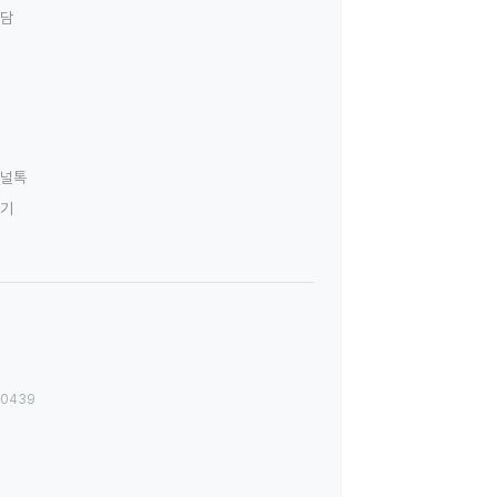
상담
널톡
하기
00439