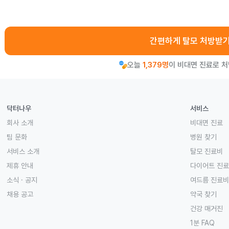
간편하게 탈모 처방받
오늘
1,379명
이 비대면 진료로 
닥터나우
서비스
회사 소개
비대면 진료
팀 문화
병원 찾기
서비스 소개
탈모 진료비
제휴 안내
다이어트 진
소식 · 공지
여드름 진료비
채용 공고
약국 찾기
건강 매거진
1분 FAQ