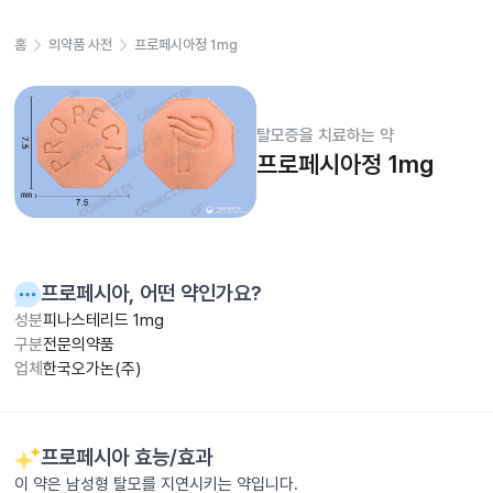
홈
의약품 사전
프로페시아정 1mg
탈모증을 치료하는 약
프로페시아정 1mg
프로페시아
, 어떤 약인가요?
성분
피나스테리드 1mg
구분
전문의약품
업체
한국오가논(주)
프로페시아
효능/효과
이 약은 남성형 탈모를 지연시키는 약입니다.