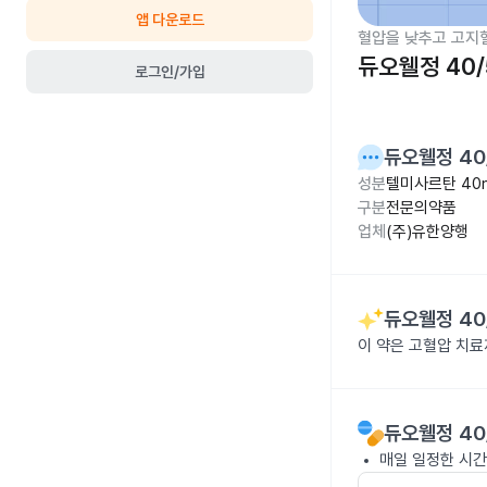
앱 다운로드
혈압을 낮추고 고지
듀오웰정 40/
로그인/가입
듀오웰정 40
성분
텔미사르탄 40
구분
전문의약품
업체
(주)유한양행
듀오웰정 40
이 약은 고혈압 치료
듀오웰정 40
매일 일정한 시간