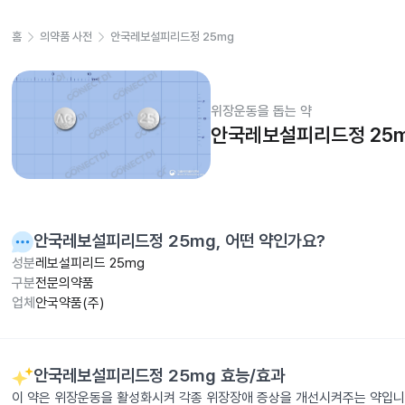
홈
의약품 사전
안국레보설피리드정 25mg
위장운동을 돕는 약
안국레보설피리드정 25
안국레보설피리드정 25mg
, 어떤 약인가요?
성분
레보설피리드 25mg
구분
전문의약품
업체
안국약품(주)
안국레보설피리드정 25mg
효능/효과
이 약은 위장운동을 활성화시켜 각종 위장장애 증상을 개선시켜주는 약입니