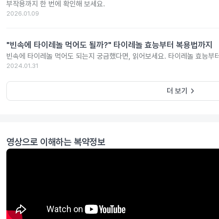
부작용까지 한 번에 확인해 보세요.
2026.01.09
"빈속에 타이레놀 먹어도 될까?" 타이레놀 효능부터 복용법까지
빈속에 타이레놀 먹어도 되는지 궁금했다면, 읽어보세요. 타이레놀 효능부
2024.01.31
keyboard_arrow_right
더 보기
영상으로 이해하는 복약정보