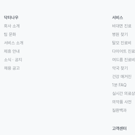
닥터나우
서비스
회사 소개
비대면 진료
팀 문화
병원 찾기
서비스 소개
탈모 진료비
제휴 안내
다이어트 진
소식 · 공지
여드름 진료비
채용 공고
약국 찾기
건강 매거진
1분 FAQ
실시간 의료
의약품 사전
질환백과
고객센터