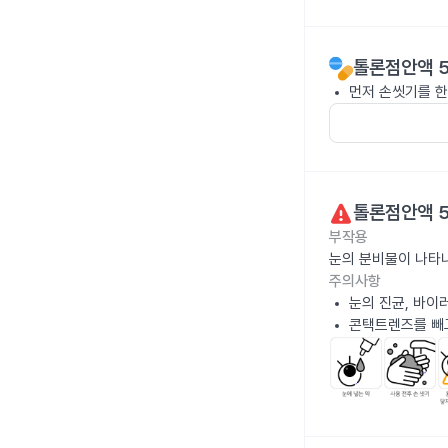
톨론점안액 5
먼저 손씻기를 한
톨론점안액 5
부작용
눈의 분비물이 나타
주의사항
눈의 진균, 바이
콘택트렌즈를 빼고