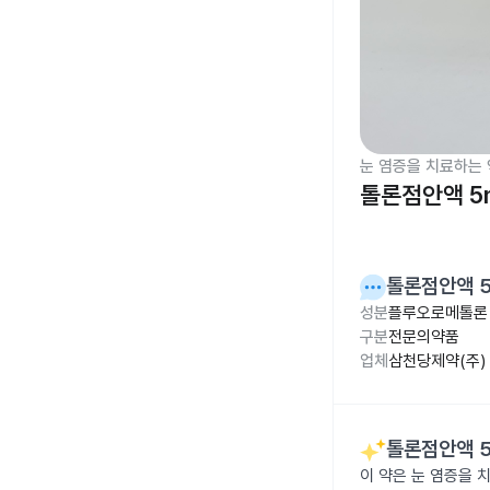
눈 염증을 치료하는 
톨론점안액 5
톨론점안액 5
성분
플루오로메톨론 
구분
전문의약품
업체
삼천당제약(주)
톨론점안액 5
이 약은 눈 염증을 