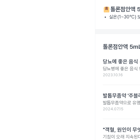
톨론점안액 5
실온(1~30℃)
톨론점안액 5m
당뇨에 좋은 음식 
당뇨병에 좋은 음식 
2023.10.16
발톱무좀약 '주블리
발톱무좀약으로 유명
2024.07.15
"객혈, 원인이 무
기침이 오래 지속된다