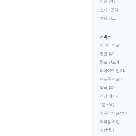
제휴 안내
소식 · 공지
채용 공고
서비스
비대면 진료
병원 찾기
탈모 진료비
다이어트 진료비
여드름 진료비
약국 찾기
건강 매거진
1분 FAQ
실시간 의료상담
의약품 사전
질환백과