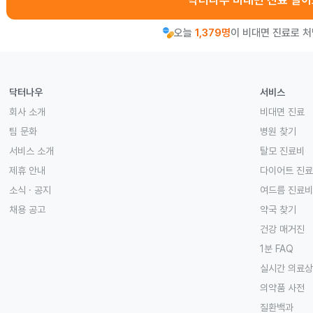
닥터나우 비대면 진료 알
오늘
1,379명
이 비대면 진료로 
닥터나우
서비스
회사 소개
비대면 진료
팀 문화
병원 찾기
서비스 소개
탈모 진료비
제휴 안내
다이어트 진
소식 · 공지
여드름 진료비
채용 공고
약국 찾기
건강 매거진
1분 FAQ
실시간 의료
의약품 사전
질환백과