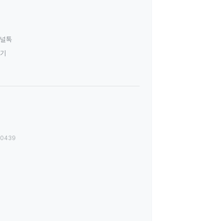
널톡
하기
00439