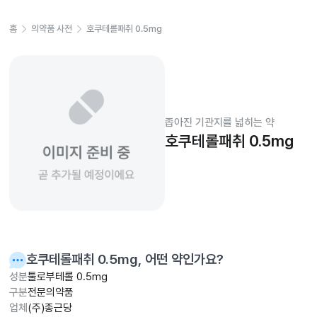
홈
의약품 사전
호쿠테롤패취 0.5mg
좁아진 기관지를 넓히는 약
호쿠테롤패취 0.5mg
호쿠테롤패취 0.5mg
, 어떤 약인가요?
성분
툴로부테롤 0.5mg
구분
전문의약품
업체
(주)종근당