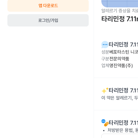
앱 다운로드
알레르기 증상을 치
타리민정 7.1
로그인/가입
타리민정 7.1
성분
베포타스틴 니코
구분
전문의약품
업체
영진약품(주)
타리민정 7.1
이 약은 알레르기, 
타리민정 7.1
처방받은 용법, 