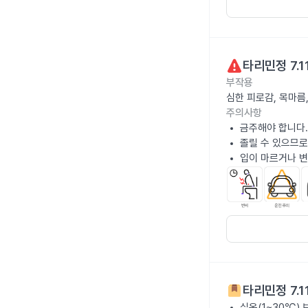
타리민정 7.1
부작용
심한 피로감, 목마름
주의사항
금주해야 합니다.
졸릴 수 있으므로
입이 마르거나 변
타리민정 7.1
실온(1~30℃)