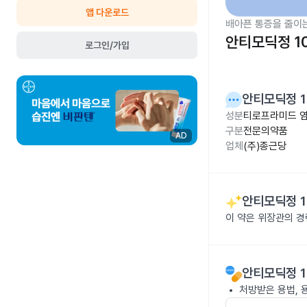
앱 다운로드
배아픈 통증을 줄이
안티모딕정 1
로그인/가입
안티모딕정 1
성분
티로프라미드 염
구분
전문의약품
AD
업체
(주)종근당
안티모딕정 1
이 약은 위장관의 경
안티모딕정 1
처방받은 용법, 