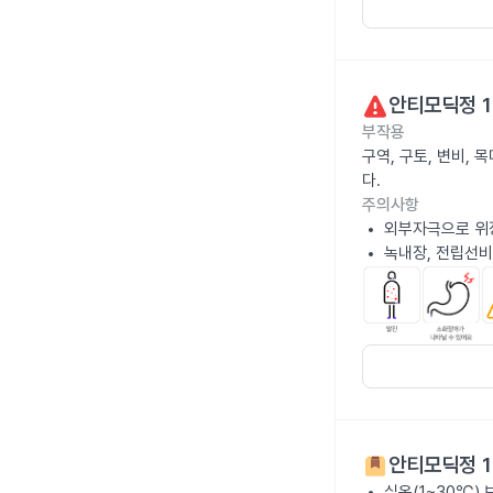
안티모딕정 1
부작용
구역, 구토, 변비,
다.
주의사항
외부자극으로 위
녹내장, 전립선비
안티모딕정 1
실온(1~30℃)