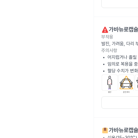
가바뉴로캡슐
부작용
발진, 가려움, 다리
주의사항
어지럽거나 졸릴 
임의로 복용을 중
혈당 수치가 변화
가바뉴로캡슐
실온(15~30℃