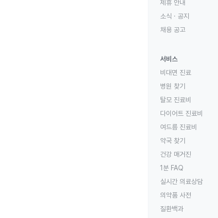
제휴 안내
소식 · 공지
채용 공고
서비스
비대면 진료
병원 찾기
탈모 진료비
다이어트 진료비
여드름 진료비
약국 찾기
건강 매거진
1분 FAQ
실시간 의료상담
의약품 사전
질환백과