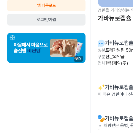
앱 다운로드
경련을 가라앉히는 
가바뉴로캡슐 
로그인/가입
가바뉴로캡슐
성분
프레가발린 50
구분
전문의약품
AD
업체
한림제약(주)
가바뉴로캡슐
이 약은 경련이나 
가바뉴로캡슐
처방받은 용법, 