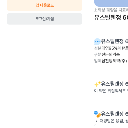
앱 다운로드
소화성 궤양을 치료
유스틸렌정 6
로그인/가입
유스틸렌정 
성분
애엽95%에탄올
구분
전문의약품
업체
삼천당제약(주)
유스틸렌정 
이 약은 위점막세포 
유스틸렌정 
처방받은 용법, 