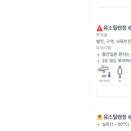
유스틸렌정 
부작용
발진, 구역, 식욕부
주의사항
혈전질환 환자는 
2주 정도 투여하
유스틸렌정 
실온(1～30℃)