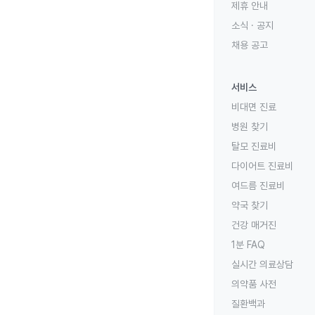
제휴 안내
소식 · 공지
채용 공고
서비스
비대면 진료
병원 찾기
탈모 진료비
다이어트 진료비
여드름 진료비
약국 찾기
건강 매거진
1분 FAQ
실시간 의료상담
의약품 사전
질환백과