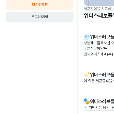
앱 다운로드
세균감염을 치료하는
위더스레보플록
로그인/가입
위더스레보플
성분
레보플록사신 수화
구분
전문의약품
업체
위더스제약(주)
위더스레보플
이 약은 세균증식을
위더스레보플
처방받은 용법, 