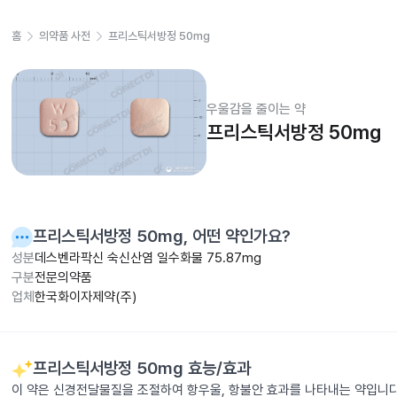
홈
의약품 사전
프리스틱서방정 50mg
우울감을 줄이는 약
프리스틱서방정 50mg
프리스틱서방정 50mg
, 어떤 약인가요?
성분
데스벤라팍신 숙신산염 일수화물 75.87mg
구분
전문의약품
업체
한국화이자제약(주)
프리스틱서방정 50mg
효능/효과
이 약은 신경전달물질을 조절하여 항우울, 항불안 효과를 나타내는 약입니다