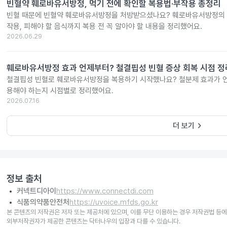
빈혈약 훼로바유서방정, 먹기 전에 확인할 복용법·부작용 총정리
빈혈 때문에 빈혈약 훼로바유서방정을 처방받으셨나요? 훼로바유서방정의 효
작용, 피해야 할 음식까지 복용 전 꼭 알아야 할 내용을 정리했어요.
2026.06.29
훼로바유서방정 효과 언제부터? 철결핍성 빈혈 증상 회복 시점 정
철결핍성 빈혈로 훼로바유서방정을 복용하기 시작했나요? 철분제 효과가 언
용해야 하는지 시점별로 정리했어요.
2026.07.16
keyboard_arrow_right
더 보기
정보 출처
커넥트디아이
https://www.connectdi.com
식품의약품안전처
https://uvoice.mfds.go.kr
본 콘텐츠의 저작권은 저자 또는 제공처에 있으며, 이를 무단 이용하는 경우 저작권법 등에
외부저작권자가 제공한 콘텐츠는 닥터나우의 입장과 다를 수 있습니다.