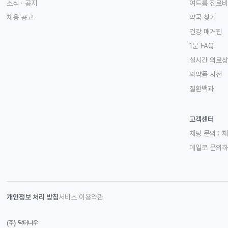
소식 · 공지
여드름 진료비
채용 공고
약국 찾기
건강 매거진
1분 FAQ
실시간 의료
의약품 사전
질환백과
고객센터
채팅 문의 :
채
메일로 문의
개인정보 처리 방침
서비스 이용약관
(주) 닥터나우