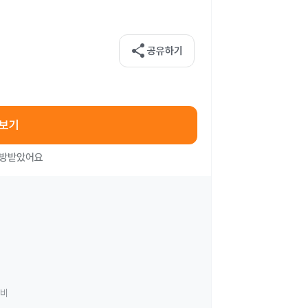
share
공유하기
아보기
처방받았어요
료비