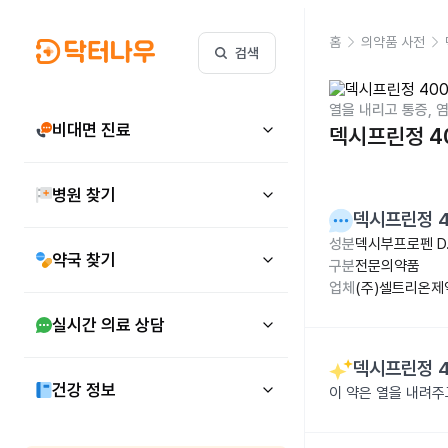
홈
의약품 사전
검색
열을 내리고 통증, 
비대면 진료
덱시프린정 4
병원 찾기
덱시프린정 
성분
덱시부프로펜 D.
약국 찾기
구분
전문의약품
업체
(주)셀트리온제
실시간 의료 상담
덱시프린정 
건강 정보
이 약은 열을 내려