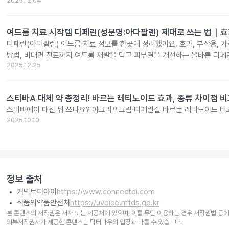
2025.12.04
여드름 치료 시작템 디페린(성분명:아다팔렌) 제대로 쓰는 법｜효
디페린(아다팔렌) 여드름 치료 정보를 한곳에 정리했어요. 효과, 부작용, 가격
방법, 비대면 진료까지 여드름 재발을 막고 피부결을 개선하는 올바른 디페
2025.12.25
스티바A 대체 약 총정리! 바르는 레티노이드 효과, 종류 차이점 
스티바에이 대신 뭐 쓰나요? 아크리프크림·디페린겔 바르는 레티노이드 비
2025.10.10
정보 출처
커넥트디아이
https://www.connectdi.com
식품의약품안전처
https://uvoice.mfds.go.kr
본 콘텐츠의 저작권은 저자 또는 제공처에 있으며, 이를 무단 이용하는 경우 저작권법 등에
외부저작권자가 제공한 콘텐츠는 닥터나우의 입장과 다를 수 있습니다.