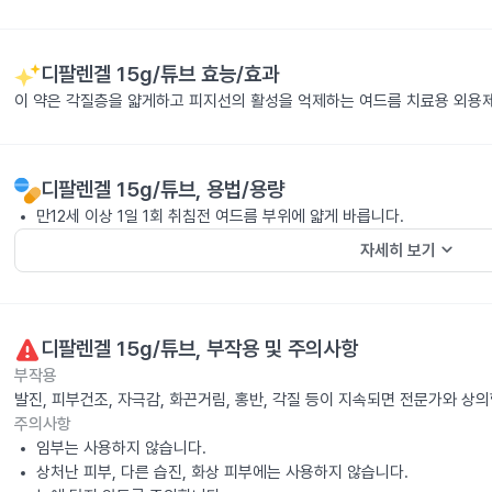
디팔렌겔 15g/튜브
효능/효과
이 약은 각질층을 얇게하고 피지선의 활성을 억제하는 여드름 치료용 외용
디팔렌겔 15g/튜브
, 용법/용량
만12세 이상 1일 1회 취침전 여드름 부위에 얇게 바릅니다.
keyboard_arrow_down
자세히 보기
디팔렌겔 15g/튜브
, 부작용 및 주의사항
부작용
발진, 피부건조, 자극감, 화끈거림, 홍반, 각질 등이 지속되면 전문가와 상
주의사항
임부는 사용하지 않습니다.
상처난 피부, 다른 습진, 화상 피부에는 사용하지 않습니다.