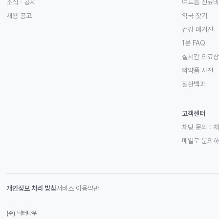
소식 · 공지
여드름 진료비
채용 공고
약국 찾기
건강 매거진
1분 FAQ
실시간 의료
의약품 사전
질환백과
고객센터
채팅 문의 :
채
메일로 문의
개인정보 처리 방침
서비스 이용약관
(주) 닥터나우