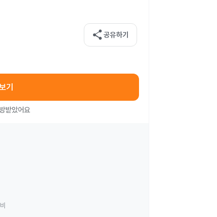
share
공유하기
아보기
처방받았어요
료비