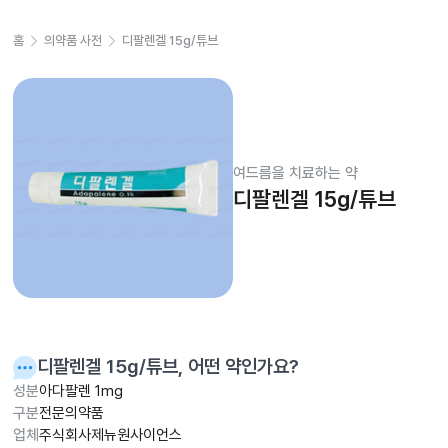
홈
의약품 사전
디팔렌겔 15g/튜브
여드름을 치료하는 약
디팔렌겔 15g/튜브
디팔렌겔 15g/튜브
, 어떤 약인가요?
성분
아다팔렌 1mg
구분
전문의약품
업체
주식회사제뉴원사이언스