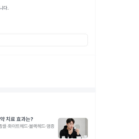
니다.
약 치료 효과는?
 좁쌀·화이트헤드·블랙헤드·염증