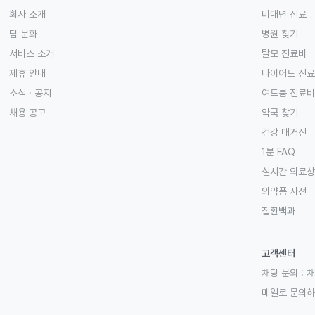
회사 소개
비대면 진료
팀 문화
병원 찾기
서비스 소개
탈모 진료비
제휴 안내
다이어트 진
소식 · 공지
여드름 진료비
채용 공고
약국 찾기
건강 매거진
1분 FAQ
실시간 의료
의약품 사전
질환백과
고객센터
채팅 문의 :
채
메일로 문의