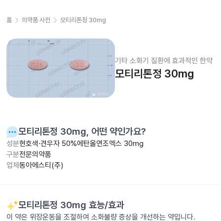
홈
의약품 사전
모티리톤정 30mg
기타 소화기 질환에 효과적인 한약
모티리톤정 30mg
모티리톤정 30mg
, 어떤 약인가요?
성분
현호색·견우자 50%에탄올연조엑스 30mg
구분
전문의약품
업체
동아에스티(주)
모티리톤정 30mg
효능/효과
이 약은 위장운동을 조절하여 소화불량 증상을 개선하는 약입니다.