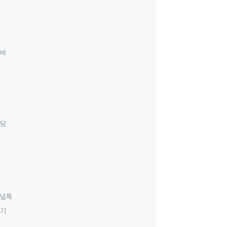
료비
상담
널톡
하기