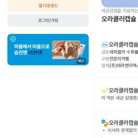
앱 다운로드
세균감염을 치료하는
오라클러캡슐 
로그인/가입
오라클러캡슐
성분
세파클러 수화물
구분
전문의약품
AD
업체
(주)테라젠이텍
오라클러캡슐
이 약은 세균 감염
오라클러캡슐
식사와 관계없이 