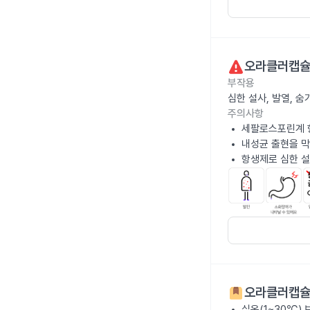
오라클러캡슐
부작용
심한 설사, 발열, 
주의사항
세팔로스포린계 
내성균 출현을 막
항생제로 심한 설
오라클러캡슐
실온(1~30℃)