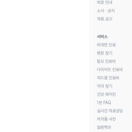
제휴 안내
소식 · 공지
채용 공고
서비스
비대면 진료
병원 찾기
탈모 진료비
다이어트 진료비
여드름 진료비
약국 찾기
건강 매거진
1분 FAQ
실시간 의료상담
의약품 사전
질환백과