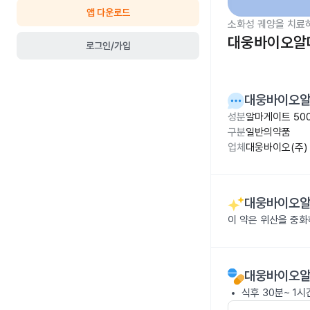
앱 다운로드
소화성 궤양을 치료
대웅바이오알마
로그인/가입
대웅바이오알
성분
알마게이트 50
구분
일반의약품
업체
대웅바이오(주)
대웅바이오알
이 약은 위산을 중화
대웅바이오알
식후 30분~ 1