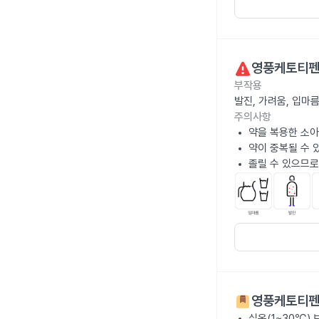
영풍케토티펜
부작용
발진, 가려움, 입마
주의사항
약을 복용한 소아
약이 중복될 수 
졸릴 수 있으므로
영풍케토티펜
실온(1~30℃)