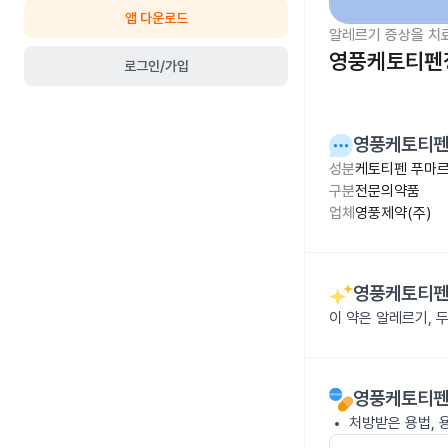
앱 다운로드
알레르기 증상을 치
영풍케토티펜정
로그인/가입
영풍케토티펜
성분
케토티펜 푸마르산
구분
전문의약품
업체
영풍제약(주)
영풍케토티펜
이 약은 알레르기, 
영풍케토티펜
처방받은 용법, 