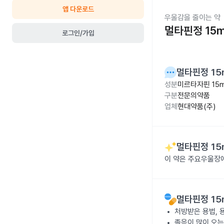
앱 다운로드
우울감을 줄이는 약
멀타핀정 15
로그인/가입
멀타핀정 15
성분
미르타자핀 15
구분
전문의약품
업체
현대약품(주)
멀타핀정 15
이 약은 주요우울장
멀타핀정 15
처방받은 용법, 
졸음이 많이 오는