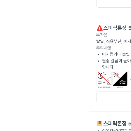
스피락톤정 
부작용
발열, 식욕부진, 어
주의사항
어지럽거나 졸릴 
혈중 칼륨이 높아
합니다.
스피락톤정 
실온(1~30℃)