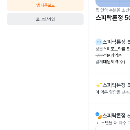
앱 다운로드
몸 안의 수분을 소변
스피락톤정 5
로그인/가입
스피락톤정 
성분
스피로노락톤 5
구분
전문의약품
업체
대원제약(주)
스피락톤정 
이 약은 혈압을 낮
스피락톤정 
소변을 더 자주 