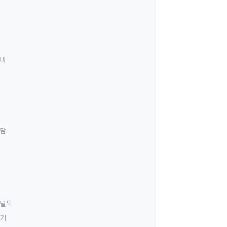
료비
상담
널톡
하기