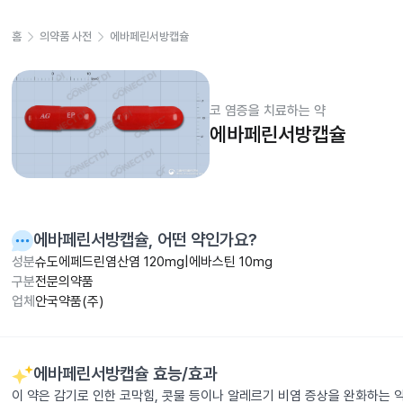
홈
의약품 사전
에바페린서방캡슐
코 염증을 치료하는 약
에바페린서방캡슐
에바페린서방캡슐
, 어떤 약인가요?
성분
슈도에페드린염산염 120mg|에바스틴 10mg
구분
전문의약품
업체
안국약품(주)
에바페린서방캡슐
효능/효과
이 약은 감기로 인한 코막힘, 콧물 등이나 알레르기 비염 증상을 완화하는 