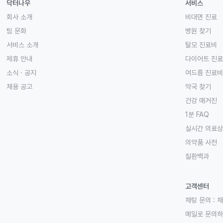
닥터나우
서비스
회사 소개
비대면 진료
팀 문화
병원 찾기
서비스 소개
탈모 진료비
제휴 안내
다이어트 진
소식 · 공지
여드름 진료비
채용 공고
약국 찾기
건강 매거진
1분 FAQ
실시간 의료
의약품 사전
질환백과
고객센터
채팅 문의 :
채
메일로 문의