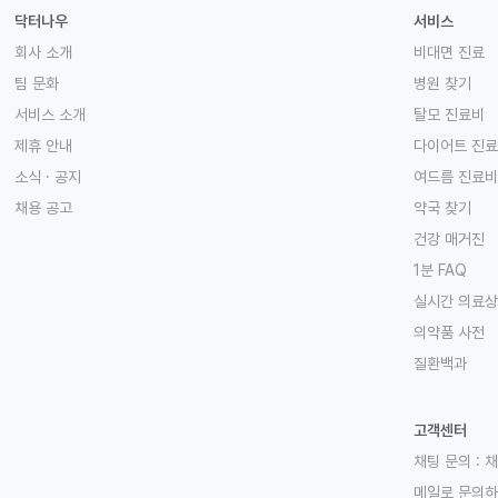
닥터나우
서비스
회사 소개
비대면 진료
팀 문화
병원 찾기
서비스 소개
탈모 진료비
제휴 안내
다이어트 진
소식 · 공지
여드름 진료비
채용 공고
약국 찾기
건강 매거진
1분 FAQ
실시간 의료
의약품 사전
질환백과
고객센터
채팅 문의 :
채
메일로 문의