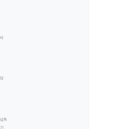
료비
상담
널톡
하기