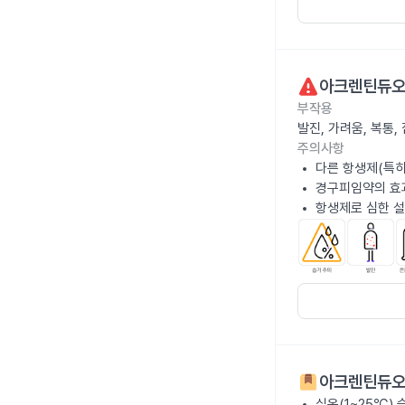
아크렌틴듀오
부작용
발진, 가려움, 복통
주의사항
다른 항생제(특히
경구피임약의 효과
항생제로 심한 설
아크렌틴듀오
실온(1~25℃)