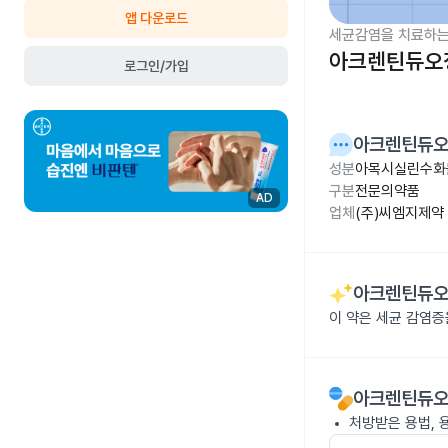
앱 다운로드
세균감염을 치료하는
아크렌틴듀오정
로그인/가입
아크렌틴듀오
성분
아목시실린수화물 
구분
전문의약품
AD
업체
(주)씨엠지제약
아크렌틴듀오
이 약은 세균 감염
아크렌틴듀오
처방받은 용법, 