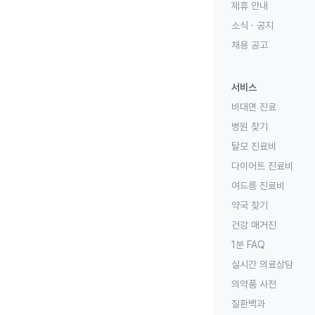
제휴 안내
소식 · 공지
채용 공고
서비스
비대면 진료
병원 찾기
탈모 진료비
다이어트 진료비
여드름 진료비
약국 찾기
건강 매거진
1분 FAQ
실시간 의료상담
의약품 사전
질환백과