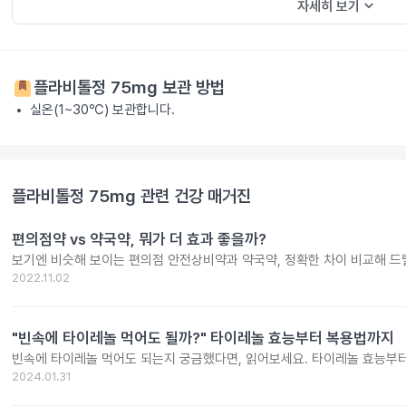
keyboard_arrow_down
자세히 보기
플라비톨정 75mg
보관 방법
실온(1~30℃) 보관합니다.
플라비톨정 75mg
관련 건강 매거진
편의점약 vs 약국약, 뭐가 더 효과 좋을까?
보기엔 비슷해 보이는 편의점 안전상비약과 약국약, 정확한 차이 비교해 드
2022.11.02
"빈속에 타이레놀 먹어도 될까?" 타이레놀 효능부터 복용법까지
빈속에 타이레놀 먹어도 되는지 궁금했다면, 읽어보세요. 타이레놀 효능부
2024.01.31