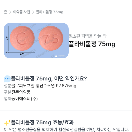
홈
의약품 사전
플라비톨정 75mg
혈소판 피떡을 막는 약
플라비톨정 75mg
플라비톨정 75mg
, 어떤 약인가요?
성분
클로피도그렐 황산수소염 97.875mg
구분
전문의약품
업체
동아에스티(주)
플라비톨정 75mg
효능/효과
이 약은 혈소판응집을 억제하여 혈전색전질환을 예방, 치료하는 약입니다.