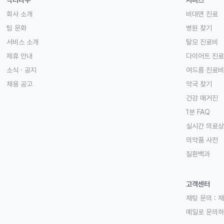
닥터나우
서비스
회사 소개
비대면 진료
팀 문화
병원 찾기
서비스 소개
탈모 진료비
제휴 안내
다이어트 진
소식 · 공지
여드름 진료비
채용 공고
약국 찾기
건강 매거진
1분 FAQ
실시간 의료
의약품 사전
질환백과
고객센터
채팅 문의 :
채
메일로 문의