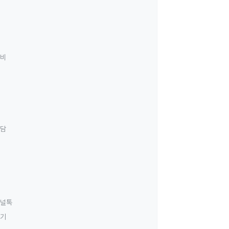
료비
상담
널톡
하기