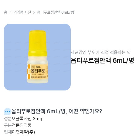
홈
의약품 사전
옵티푸로점안액 6mL/병
세균감염 부위에 직접 적용하는 약
옵티푸로점안액 6mL/병
옵티푸로점안액 6mL/병
, 어떤 약인가요?
성분
오플록사신 3mg
구분
전문의약품
업체
이연제약(주)