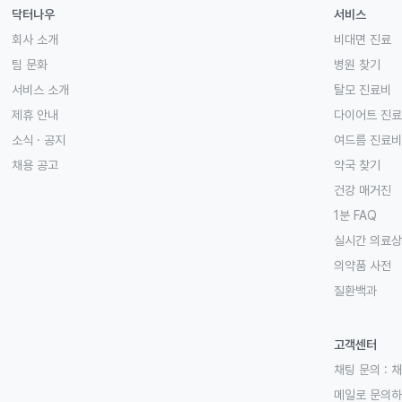
닥터나우
서비스
회사 소개
비대면 진료
팀 문화
병원 찾기
서비스 소개
탈모 진료비
제휴 안내
다이어트 진
소식 · 공지
여드름 진료비
채용 공고
약국 찾기
건강 매거진
1분 FAQ
실시간 의료
의약품 사전
질환백과
고객센터
채팅 문의 :
채
메일로 문의