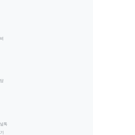
료비
상담
널톡
하기