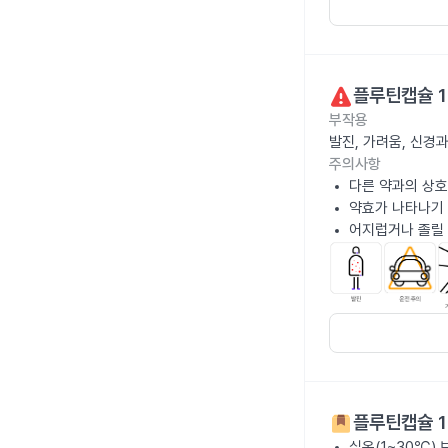
플루틴캡슐 1
부작용
발진, 가려움, 신경
주의사항
다른 약과의 상호
약효가 나타나기 
어지럽거나 졸릴 
플루틴캡슐 1
실온(1~30℃)