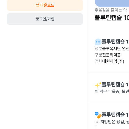
앱 다운로드
우울감을 줄이는 약
플루틴캡슐 1
로그인/가입
플루틴캡슐 1
성분
플루옥세틴 염산염
구분
전문의약품
업체
대원제약(주)
플루틴캡슐 1
이 약은 우울증, 불
플루틴캡슐 1
처방받은 용법, 