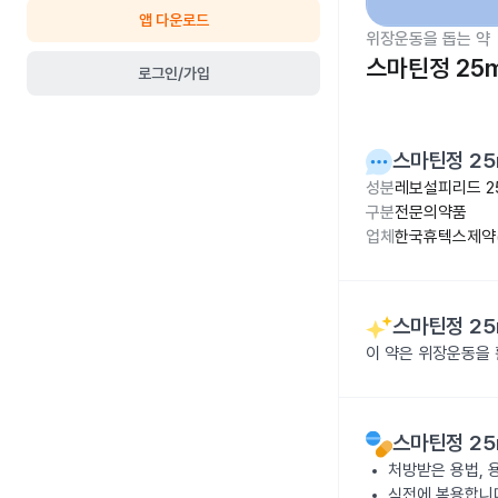
앱 다운로드
위장운동을 돕는 약
스마틴정 25
로그인/가입
스마틴정 25
성분
레보설피리드 2
구분
전문의약품
업체
한국휴텍스제약(
스마틴정 25
이 약은 위장운동을
스마틴정 25
처방받은 용법, 
식전에 복용합니