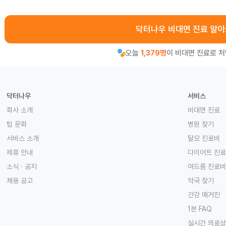
닥터나우 비대면 진료 알
오늘
1,379명
이 비대면 진료로 
닥터나우
서비스
회사 소개
비대면 진료
팀 문화
병원 찾기
서비스 소개
탈모 진료비
제휴 안내
다이어트 진
소식 · 공지
여드름 진료비
채용 공고
약국 찾기
건강 매거진
1분 FAQ
실시간 의료