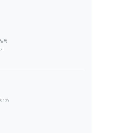
널톡
하기
00439