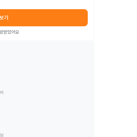
아보기
처방받았어요
료비
상담