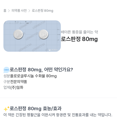
홈
의약품 사전
로스판정 80mg
배아픈 통증을 줄이는 약
로스판정 80mg
로스판정 80mg
, 어떤 약인가요?
성분
플로로글루시놀 수화물 80mg
구분
전문의약품
업체
(주)일화
로스판정 80mg
효능/효과
이 약은 긴장된 평활근을 이완시켜 항경련 및 진통효과를 내는 약입니다.