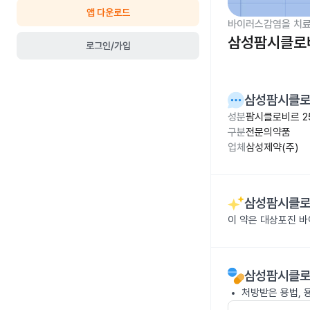
앱 다운로드
바이러스감염을 치료
삼성팜시클로버
로그인/가입
삼성팜시클로
성분
팜시클로비르 2
구분
전문의약품
업체
삼성제약(주)
삼성팜시클로
이 약은 대상포진 
삼성팜시클로
처방받은 용법, 