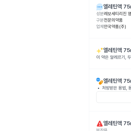
엘레틴액 75
성분
레보세티리진 염산
구분
전문의약품
업체
안국약품(주)
엘레틴액 75
이 약은 알레르기, 
엘레틴액 75
처방받은 용법, 
엘레틴액 75
부작용