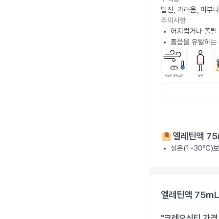
발진, 가려움, 피부
주의사항
어지럽거나 졸릴 
졸음을 유발하는 
엘레틴액 75
실온(1~30℃)
엘레틴액 75mL
"크레오신티 가격