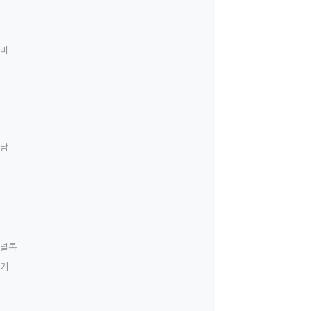
료비
상담
널톡
하기