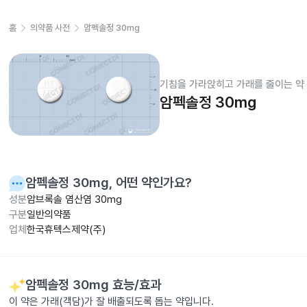
홈
의약품 사전
암펙솔정 30mg
기침을 가라앉히고 가래를 줄이는 약
암펙솔정 30mg
암펙솔정 30mg
, 어떤 약인가요?
성분
암브록솔 염산염 30mg
구분
일반의약품
업체
한국휴텍스제약(주)
암펙솔정 30mg
효능/효과
이 약은 가래(객담)가 잘 배출되도록 돕는 약입니다.