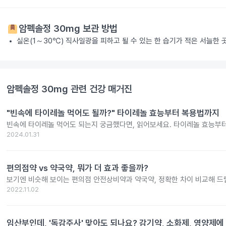
암펙솔정 30mg
보관 방법
실온(1～30℃) 직사일광을 피하고 될 수 있는 한 습기가 적은 서늘한
암펙솔정 30mg
관련 건강 매거진
"빈속에 타이레놀 먹어도 될까?" 타이레놀 효능부터 복용법까지
빈속에 타이레놀 먹어도 되는지 궁금했다면, 읽어보세요. 타이레놀 효능부
2024.01.31
편의점약 vs 약국약, 뭐가 더 효과 좋을까?
보기엔 비슷해 보이는 편의점 안전상비약과 약국약, 정확한 차이 비교해 드
2022.11.02
임산부인데, '독감주사' 맞아도 되나요? 감기약, 소화제, 영양제에