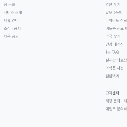
팀 문화
병원 찾기
서비스 소개
탈모 진료비
제휴 안내
다이어트 진
소식 · 공지
여드름 진료비
채용 공고
약국 찾기
건강 매거진
1분 FAQ
실시간 의료
의약품 사전
질환백과
고객센터
채팅 문의 :
채
메일로 문의