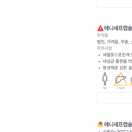
애니세프캡슐
부작용
발진, 가려움, 부종,
주의사항
세팔로스포린계 
내성균 출현을 막
항생제로 심한 설
애니세프캡슐
실온(1~30℃)