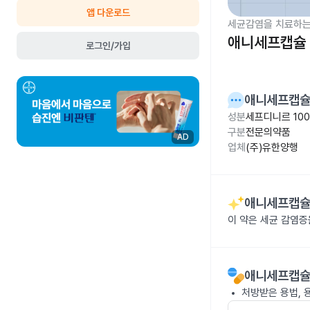
앱 다운로드
세균감염을 치료하는
애니세프캡슐 
로그인/가입
애니세프캡슐
성분
세프디니르 10
구분
전문의약품
AD
업체
(주)유한양행
애니세프캡슐
이 약은 세균 감염
애니세프캡슐
처방받은 용법, 