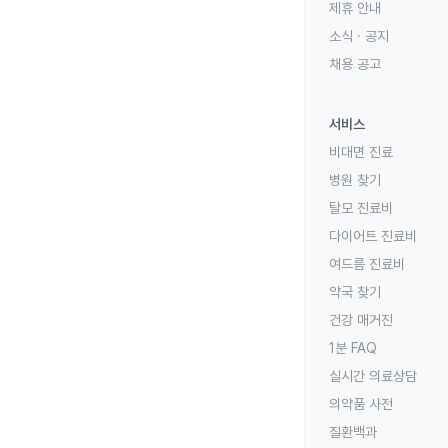
제휴 안내
소식 · 공지
채용 공고
서비스
비대면 진료
병원 찾기
탈모 진료비
다이어트 진료비
여드름 진료비
약국 찾기
건강 매거진
1분 FAQ
실시간 의료상담
의약품 사전
질환백과