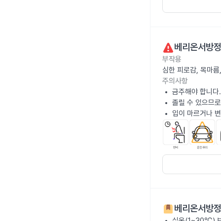
베리온서방
부작용
심한 피로감, 목마름
주의사항
금주해야 합니다.
졸릴 수 있으므로
입이 마르거나 변
베리온서방
실온(1~30℃)