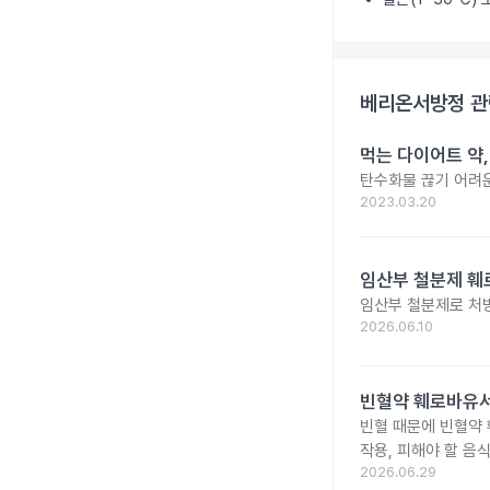
베리온서방정
관
먹는 다이어트 약
탄수화물 끊기 어려운
2023.03.20
임산부 철분제 훼로
임산부 철분제로 처
2026.06.10
빈혈약 훼로바유서
빈혈 때문에 빈혈약
작용, 피해야 할 음
2026.06.29