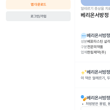
앱 다운로드
알레르기 증상을 치
베리온서방정
로그인/가입
베리온서방
성분
베포타스틴 살리실
구분
전문의약품
업체
한림제약(주)
베리온서방
이 약은 알레르기, 
베리온서방
처방받은 용법, 