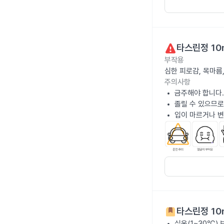
타스린정 10
부작용
심한 피로감, 목마름
주의사항
금주해야 합니다.
졸릴 수 있으므로
입이 마르거나 변
타스린정 10
실온(1~30℃)