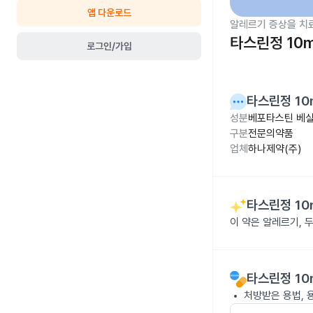
앱 다운로드
알레르기 증상을 치
타스린정 10
로그인/가입
타스린정 10
성분
베포타스틴 베실
구분
전문의약품
업체
하나제약(주)
타스린정 10
이 약은 알레르기, 
타스린정 10
처방받은 용법, 