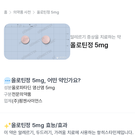
홈
의약품 사전
올로틴정 5mg
알레르기 증상을 치료하는 약
올로틴정 5mg
올로틴정 5mg
, 어떤 약인가요?
성분
올로파타딘 염산염 5mg
구분
전문의약품
업체
(주)팜젠사이언스
올로틴정 5mg
효능/효과
이 약은 알레르기, 두드러기, 가려움 치료에 사용하는 항히스타민제입니다.