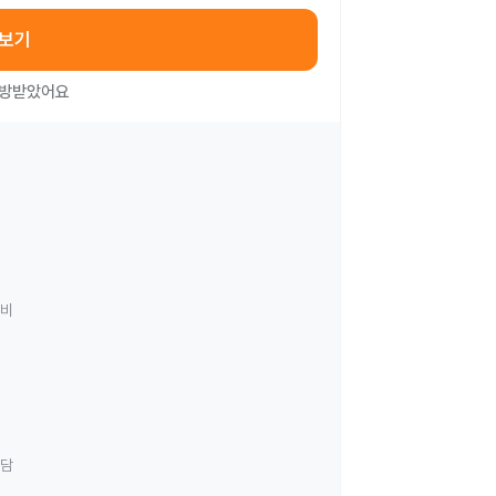
아보기
처방받았어요
료비
상담