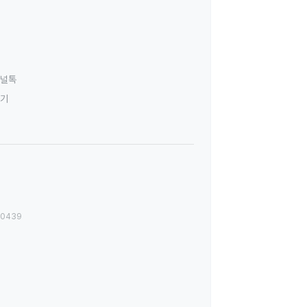
널톡
하기
00439