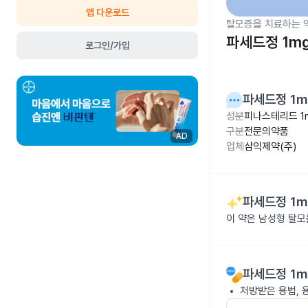
앱 다운로드
탈모증을 치료하는 
파세드정 1m
로그인/가입
파세드정 1m
성분
피나스테리드 1
구분
전문의약품
AD
업체
삼익제약(주)
파세드정 1m
이 약은 남성형 탈모
파세드정 1m
처방받은 용법, 